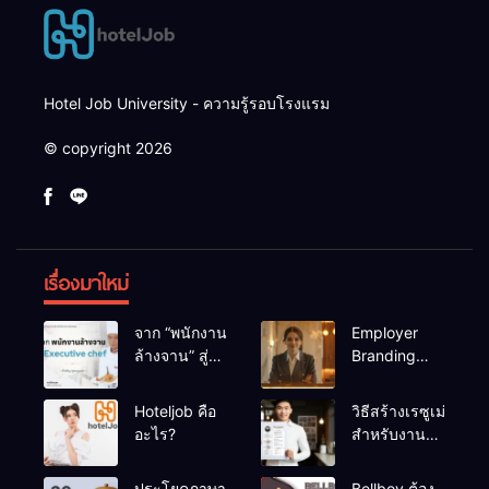
Hotel Job University - ความรู้รอบโรงแรม
© copyright 2026
เรื่องมาใหม่
จาก “พนักงาน
Employer
ล้างจาน” สู่
Branding
“Executive
ประโยชน์
chef”
สำหรับ HR
Hoteljob คือ
วิธีสร้างเรซูเม่
โรงแรม
อะไร?
สำหรับงาน
โรงแรม แบบ
มืออาชีพ
ประโยคภาษา
Bellboy ต้อง