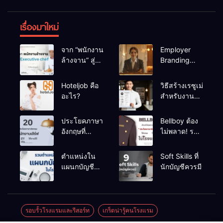
เรื่องมาใหม่
จาก “พนักงาน
Employer
ล้างจาน” สู่
Branding
“Executive
ประโยชน์
chef”
สำหรับ HR
Hoteljob คือ
วิธีสร้างเรซูเม่
โรงแรม
อะไร?
สำหรับงาน
โรงแรม แบบ
มืออาชีพ
ประโยคภาษา
Bellboy ต้อง
อังกฤษที่
ไม่พลาด! รวม
“พนักงาน
“ประโยค
เสิร์ฟ” ต้องรู้
อังกฤษใช้
ตำแหน่งใน
Soft Skills ที่
ไว้ ใช้งานได้
บ่อย” ที่ใช้จริง
แผนกบัญชี
นักบัญชีควรมี
จริงในทุก
ในโรงแรม
ของโรงแรม
สถานการณ์
รอบรั้วโรงแรมและรีสอร์ท
เกร็ดน่ารู้คนโรงแรม