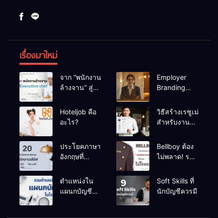
เรื่องมาใหม่
จาก “พนักงาน
Employer
ล้างจาน” สู่
Branding
“Executive
ประโยชน์
chef”
สำหรับ HR
Hoteljob คือ
วิธีสร้างเรซูเม่
โรงแรม
อะไร?
สำหรับงาน
โรงแรม แบบ
มืออาชีพ
ประโยคภาษา
Bellboy ต้อง
อังกฤษที่
ไม่พลาด! รวม
“พนักงาน
“ประโยค
เสิร์ฟ” ต้องรู้
อังกฤษใช้
ตำแหน่งใน
Soft Skills ที่
ไว้ ใช้งานได้
บ่อย” ที่ใช้จริง
แผนกบัญชี
นักบัญชีควรมี
จริงในทุก
ในโรงแรม
ของโรงแรม
สถานการณ์