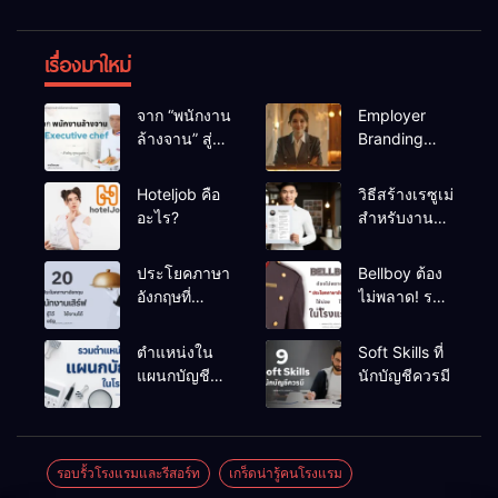
เรื่องมาใหม่
จาก “พนักงาน
Employer
ล้างจาน” สู่
Branding
“Executive
ประโยชน์
chef”
สำหรับ HR
Hoteljob คือ
วิธีสร้างเรซูเม่
โรงแรม
อะไร?
สำหรับงาน
โรงแรม แบบ
มืออาชีพ
ประโยคภาษา
Bellboy ต้อง
อังกฤษที่
ไม่พลาด! รวม
“พนักงาน
“ประโยค
เสิร์ฟ” ต้องรู้
อังกฤษใช้
ตำแหน่งใน
Soft Skills ที่
ไว้ ใช้งานได้
บ่อย” ที่ใช้จริง
แผนกบัญชี
นักบัญชีควรมี
จริงในทุก
ในโรงแรม
ของโรงแรม
สถานการณ์
รอบรั้วโรงแรมและรีสอร์ท
เกร็ดน่ารู้คนโรงแรม