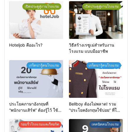
เปิดประตูสู่งานโรงแรม
เปิดประตูสู่งานโรงแรม
Hoteljob คืออะไร?
วิธีสร้างเรซูเม่สำหรับงาน
โรงแรม แบบมืออาชีพ
เกร็ดน่ารู้คนโรงแรม
เกร็ดน่ารู้คนโรงแรม
ประโยคภาษาอังกฤษที่
Bellboy ต้องไม่พลาด! รวม
“พนักงานเสิร์ฟ” ต้องรู้ไว้ ใช้
“ประโยคอังกฤษใช้บ่อย” ที่ใช้
งานได้จริงในทุกสถานการณ์
จริงในโรงแรม
รอบรั้วโรงแรมและรีสอร์ท
เทคนิคคนโรงแรม