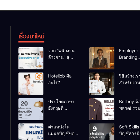
เรื่องมาใหม่
จาก “พนักงาน
Employer
ล้างจาน” สู่
Branding
“Executive
ประโยชน์
chef”
สำหรับ HR
Hoteljob คือ
วิธีสร้างเรซ
โรงแรม
อะไร?
สำหรับงา
โรงแรม แบ
อาชีพ
ประโยคภาษา
Bellboy ต้
อังกฤษที่
พลาด! รว
“พนักงานเสิร์ฟ”
“ประโยคอั
ต้องรู้ไว้ ใช้งาน
ใช้บ่อย” ที่
ตำแหน่งใน
Soft Skills 
ได้จริงในทุก
ในโรงแรม
แผนกบัญชีของ
บัญชีควรมี
สถานการณ์
โรงแรม