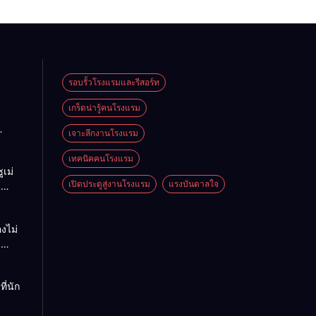
รอบรั้วโรงแรมและรีสอร์ท
เกร็ดน่ารู้คนโรงแรม
เจาะลึกงานโรงแรม
เทคนิคคนโรงแรม
ูเม่
เปิดประตูสู่งานโรงแรม
แรงบันดาลใจ
น
บมือ
องไม่
ม
งกฤษ
ใช้จริง
ที่นัก